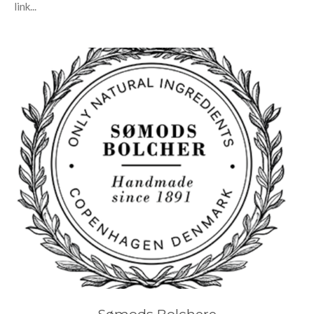
link...
Sømods Bolchere