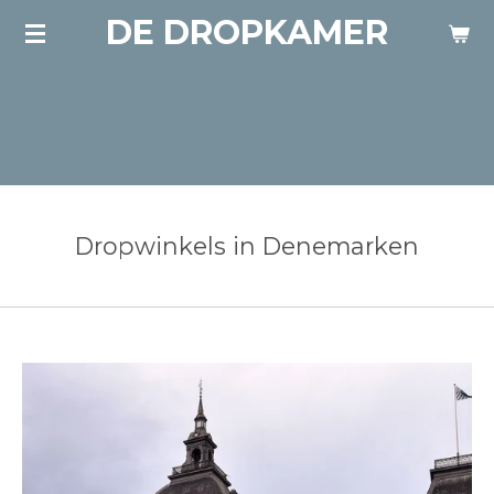
DE DROPKAMER
Ga
direct
naar
de
hoofdinhoud
Dropwinkels in Denemarken