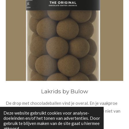
Lakrids by Bulow
De drop met chocoladeballen vind je overal. En je vaakproe
ven. Als je dit niet kent ....laat je dan verrassen. Als je niet van
Deze website gebruikt cookies voor analyse-
doeleinden en/of het tonen van advertenties. Door
de combi houdt neem dan de slow cooked drop.
gebruik te blijven maken van de site gaat u hiermee
akkoord.